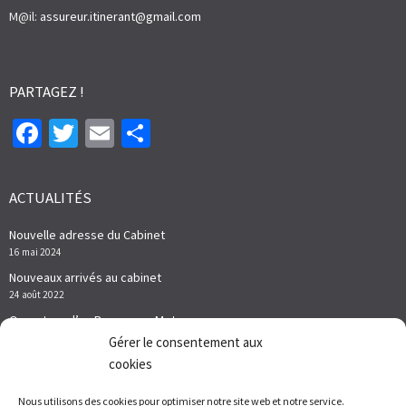
M@il:
assureur.itinerant@gmail.com
PARTAGEZ !
Facebook
Twitter
Email
Partager
ACTUALITÉS
Nouvelle adresse du Cabinet
16 mai 2024
Nouveaux arrivés au cabinet
24 août 2022
Ouverture d’un Bureau sur Metz
16 août 2021
Gérer le consentement aux
cookies
Nous utilisons des cookies pour optimiser notre site web et notre service.