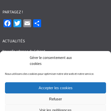
PARTAGEZ !
Facebook
Twitter
Email
Partager
ACTUALITÉS
Nouvelle adresse du Cabinet
16 mai 2024
Gérer le consentement aux
Nouveaux arrivés au cabinet
cookies
24 août 2022
Nous utilisons des cookies pour optimiser notre site web et notre service.
Ouverture d’un Bureau sur Metz
16 août 2021
Accepter les cookies
Refuser
Voir les préférences